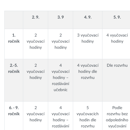
2. 9.
3. 9
4. 9.
5. 9.
1.
2
2
3 vyučovací
4 vyučovací
ročník
vyučovací
vyučovací
hodiny
hodiny
hodiny
hodiny
2.-5.
2
4
4 vyučovací
Dle rozvrhu
ročník
vyučovací
vyučovací
hodiny dle
hodiny
hodiny –
rozvrhu
rozdávání
učebnic
6. - 9.
2
4
5
Podle
ročník
vyučovací
vyučovací
vyučovacích
rozvrhu bez
hodiny
hodiny –
hodin dle
odpoledního
rozdávání
rozvrhu
vyučování