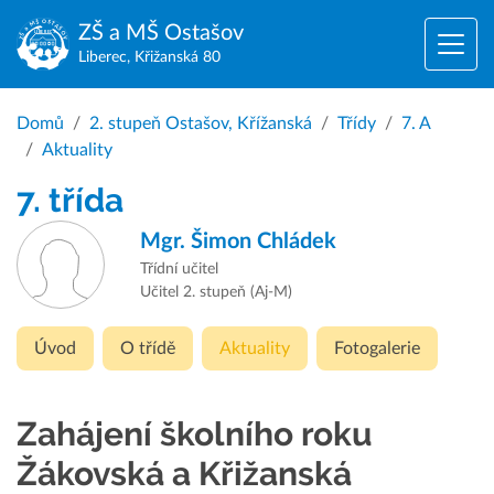
ZŠ a MŠ
Ostašov
Liberec, Křižanská 80
Domů
2. stupeň Ostašov, Křížanská
Třídy
7. A
Aktuality
7. třída
Mgr.
Šimon Chládek
Třídní učitel
Učitel 2. stupeň (Aj-M)
Úvod
O třídě
Aktuality
Fotogalerie
Zahájení školního roku
Žákovská a Křižanská