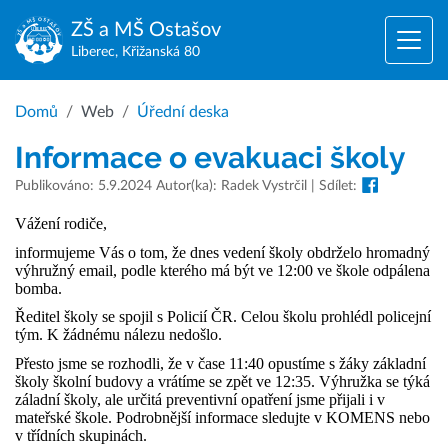
ZŠ a MŠ
Ostašov
Liberec, Křižanská 80
Domů
Web
Úřední deska
Informace o evakuaci školy
Publikováno: 5.9.2024 Autor(ka): Radek Vystrčil | Sdílet:
Vážení rodiče,
informujeme Vás o tom, že dnes vedení školy obdrželo hromadný
výhružný email, podle kterého má být ve 12:00 ve škole odpálena
bomba.
Ředitel školy se spojil s Policií ČR. Celou školu prohlédl policejní
tým. K žádnému nálezu nedošlo.
Přesto jsme se rozhodli, že v čase 11:40 opustíme s žáky základní
školy školní budovy a vrátíme se zpět ve 12:35. Výhružka se týká
záladní školy, ale určitá preventivní opatření jsme přijali i v
mateřské škole. Podrobnější informace sledujte v KOMENS nebo
v třídních skupinách.