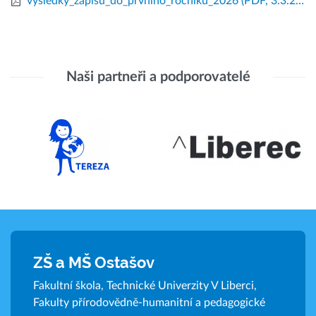
vysledky_zapisu_do_prvniho_rocniku_2026
(PDF, 3.3.2026)
Naši partneři a podporovatelé
ZŠ a MŠ Ostašov
Fakultní škola, Technické Univerzity V Liberci,
Fakulty přírodovědně-humanitní a pedagogické