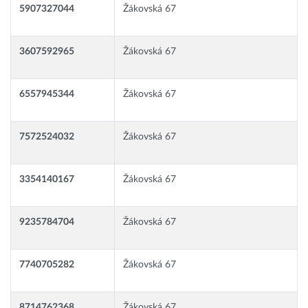
5907327044
Žákovská 67
3607592965
Žákovská 67
6557945344
Žákovská 67
7572524032
Žákovská 67
3354140167
Žákovská 67
9235784704
Žákovská 67
7740705282
Žákovská 67
8714762368
Žákovská 67