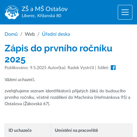
ZŠ a MŠ
Ostašov
Liberec, Křižanská 80
Domů
Web
Úřední deska
Zápis do prvního ročníku
2025
Publikováno: 9.5.2025 Autor(ka): Radek Vystrčil | Sdílet:
Vážení uchazeči,
zveřejňujeme seznam identifikátorů přijatých žáků do budoucího
prvního ročníku, včetně rozdělení do Machnína (Heřmánkova 95) a
Ostašova (Žákovská 67).
ID uchazeče
Umístění na pracoviště