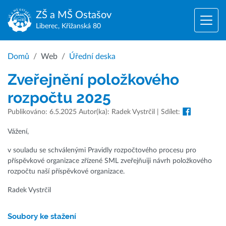
ZŠ a MŠ
Ostašov
Liberec, Křižanská 80
Domů
Web
Úřední deska
Zveřejnění položkového
rozpočtu 2025
Publikováno: 6.5.2025 Autor(ka): Radek Vystrčil | Sdílet:
Vážení,
v souladu se schválenými Pravidly rozpočtového procesu pro
příspěvkové organizace zřízené SML zveřejňuiji návrh položkového
rozpočtu naší příspěvkové organizace.
Radek Vystrčil
Soubory ke stažení