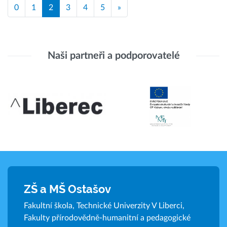
0
1
2
3
4
5
»
Naši partneři a podporovatelé
ZŠ a MŠ Ostašov
Fakultní škola, Technické Univerzity V Liberci,
Fakulty přírodovědně-humanitní a pedagogické