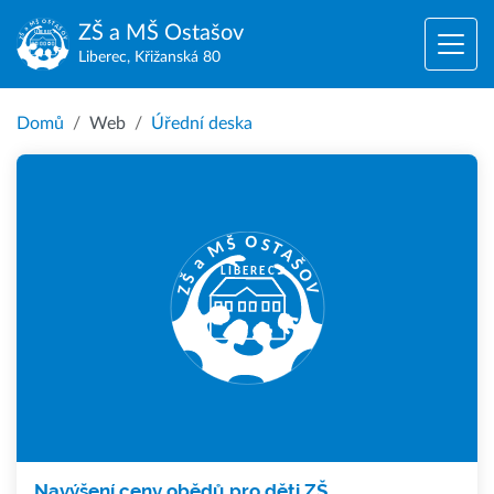
ZŠ a MŠ
Ostašov
Liberec, Křižanská 80
Domů
Web
Úřední deska
Navýšení ceny obědů pro děti ZŠ