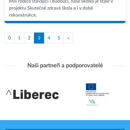
Milí rodiče stávající i budoucí, naše školka je stále v
projektu Skutečně zdravá škola a i v době
rekonstrukce.
0
1
2
3
4
5
»
Naši partneři a podporovatelé