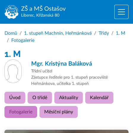
ZŠ a MŠ
Ostašov
Liberec, Křižanská 80
Domů
1. stupeň Machnín, Heřmánková
Třídy
1. M
Fotogalerie
1. M
Mgr.
Kristýna Baláková
Třídní učitel
Zástupce ředitele pro 1. stupeň pracoviště
Heřmánkova, učitelka 1. stupeň
Úvod
O třídě
Aktuality
Kalendář
Fotogalerie
Měsíční plány