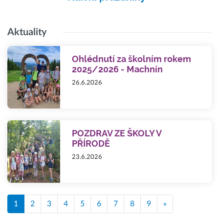
Aktuality
Ohlédnutí za školním rokem
2025/2026 - Machnín
26.6.2026
POZDRAV ZE ŠKOLY V
PŘÍRODĚ
23.6.2026
1
2
3
4
5
6
7
8
9
»