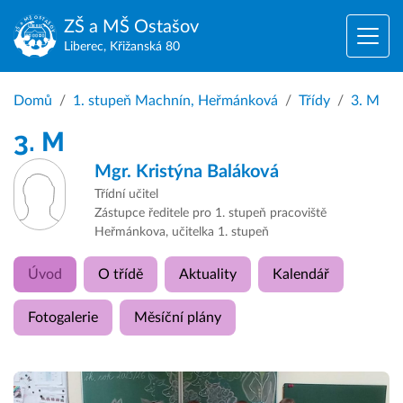
ZŠ a MŠ
Ostašov
Liberec, Křižanská 80
Domů
1. stupeň Machnín, Heřmánková
Třídy
3. M
3. M
Mgr.
Kristýna Baláková
Třídní učitel
Zástupce ředitele pro 1. stupeň pracoviště
Heřmánkova, učitelka 1. stupeň
Úvod
O třídě
Aktuality
Kalendář
Fotogalerie
Měsíční plány