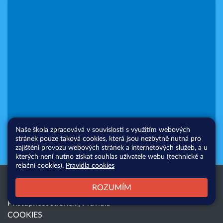
Naše škola zpracovává v souvislosti s využitím webových
stránek pouze taková cookies, která jsou nezbytně nutná pro
zajištění provozu webových stránek a internetových služeb, a u
kterých není nutno získat souhlas uživatele webu (technické a
relační cookies).
Pravidla cookies
Všechna práva vyhrazena. Copyright
Web školy
ROZUMÍM
© 2026 |
Mapa stránek
|
Přihlásit
|
Přístupnost stránek
|
Pravidla
COOKIES