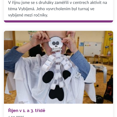
V říjnu jsme se s druháky zaměřili v centrech aktivit na
téma Vybíjená. Jeho vyvrcholením byl turnaj ve
vybíjené mezi ročníky.
Říjen v 1. a 3. třídě