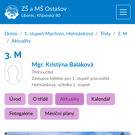
ZŠ a MŠ
Ostašov
Liberec, Křižanská 80
Domů
1. stupeň Machnín, Heřmánková
Třídy
3. M
Aktuality
3. M
Mgr.
Kristýna Baláková
Třídní učitel
Zástupce ředitele pro 1. stupeň pracoviště
Heřmánkova, učitelka 1. stupeň
Úvod
O třídě
Aktuality
Kalendář
Fotogalerie
Měsíční plány