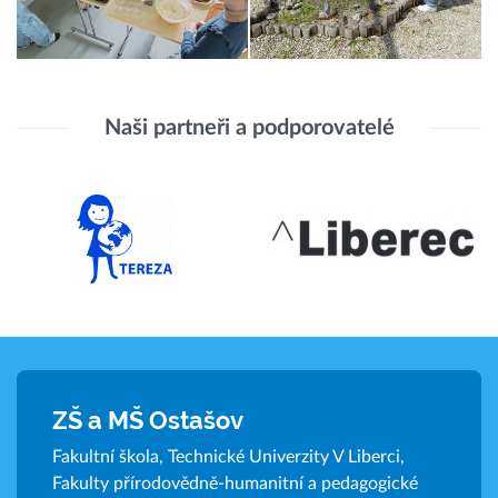
Naši partneři a podporovatelé
ZŠ a MŠ Ostašov
Fakultní škola, Technické Univerzity V Liberci,
Fakulty přírodovědně-humanitní a pedagogické