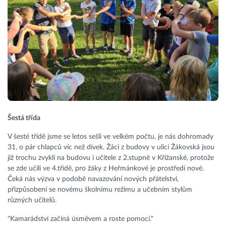
Šestá třída
V šesté třídě jsme se letos sešli ve velkém počtu, je nás dohromady
31, o pár chlapců víc než dívek. Žáci z budovy v ulici Žákovská jsou
již trochu zvyklí na budovu i učitele z 2.stupně v Křižanské, protože
se zde učili ve 4.třídě, pro žáky z Heřmánkové je prostředí nové.
Čeká nás výzva v podobě navazování nových přátelství,
přizpůsobení se novému školnímu režimu a učebním stylům
různých učitelů.
"Kamarádství začíná úsměvem a roste pomocí."