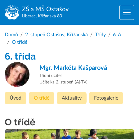
ZŠ a MŠ
Ostašov
Liberec, Křižanská 80
Domů
2. stupeň Ostašov, Křížanská
Třídy
6. A
O třídě
6. třída
Mgr.
Markéta Kašparová
Třídní učitel
Učitelka 2. stupeň (Aj-TV)
Úvod
O třídě
Aktuality
Fotogalerie
O třídě