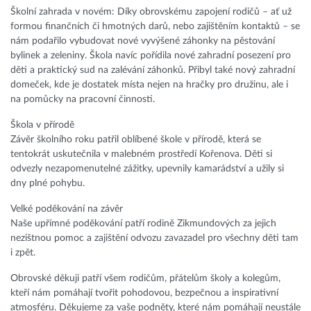
Školní zahrada v novém: Díky obrovskému zapojení rodičů – ať už
formou finančních či hmotných darů, nebo zajištěním kontaktů – se
nám podařilo vybudovat nové vyvýšené záhonky na pěstování
bylinek a zeleniny. Škola navíc pořídila nové zahradní posezení pro
děti a praktický sud na zalévání záhonků. Přibyl také nový zahradní
domeček, kde je dostatek místa nejen na hračky pro družinu, ale i
na pomůcky na pracovní činnosti.
Škola v přírodě
Závěr školního roku patřil oblíbené škole v přírodě, která se
tentokrát uskutečnila v malebném prostředí Kořenova. Děti si
odvezly nezapomenutelné zážitky, upevnily kamarádství a užily si
dny plné pohybu.
Velké poděkování na závěr
Naše upřímné poděkování patří rodině Zikmundových za jejich
nezištnou pomoc a zajištění odvozu zavazadel pro všechny děti tam
i zpět.
Obrovské děkuji patří všem rodičům, přátelům školy a kolegům,
kteří nám pomáhají tvořit pohodovou, bezpečnou a inspirativní
atmosféru. Děkujeme za vaše podněty, které nám pomáhají neustále