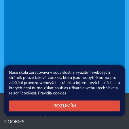
Naše škola zpracovává v souvislosti s využitím webových
stránek pouze taková cookies, která jsou nezbytně nutná pro
zajištění provozu webových stránek a internetových služeb, a u
kterých není nutno získat souhlas uživatele webu (technické a
relační cookies).
Pravidla cookies
Všechna práva vyhrazena. Copyright
Web školy
ROZUMÍM
© 2026 |
Mapa stránek
|
Přihlásit
|
Přístupnost stránek
|
Pravidla
COOKIES