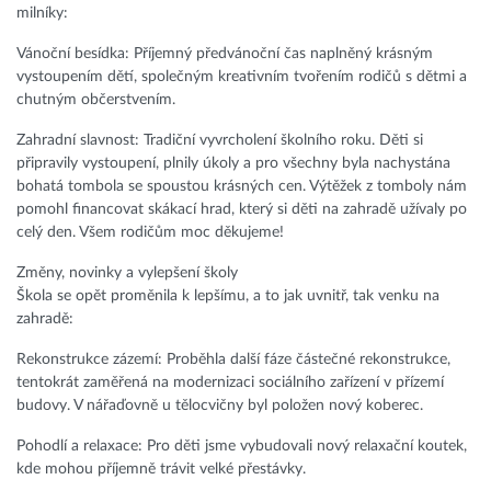
milníky:
Vánoční besídka: Příjemný předvánoční čas naplněný krásným
vystoupením dětí, společným kreativním tvořením rodičů s dětmi a
chutným občerstvením.
Zahradní slavnost: Tradiční vyvrcholení školního roku. Děti si
připravily vystoupení, plnily úkoly a pro všechny byla nachystána
bohatá tombola se spoustou krásných cen. Výtěžek z tomboly nám
pomohl financovat skákací hrad, který si děti na zahradě užívaly po
celý den. Všem rodičům moc děkujeme!
Změny, novinky a vylepšení školy
Škola se opět proměnila k lepšímu, a to jak uvnitř, tak venku na
zahradě:
Rekonstrukce zázemí: Proběhla další fáze částečné rekonstrukce,
tentokrát zaměřená na modernizaci sociálního zařízení v přízemí
budovy. V nářaďovně u tělocvičny byl položen nový koberec.
Pohodlí a relaxace: Pro děti jsme vybudovali nový relaxační koutek,
kde mohou příjemně trávit velké přestávky.