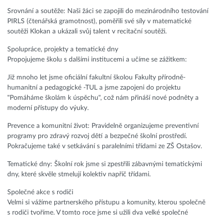
Srovnání a soutěže: Naši žáci se zapojili do mezinárodního testování
PIRLS (čtenářská gramotnost), poměřili své síly v matematické
soutěži Klokan a ukázali svůj talent v recitační soutěži.
Spolupráce, projekty a tematické dny
Propojujeme školu s dalšími institucemi a učíme se zážitkem:
Již mnoho let jsme oficiální fakultní školou Fakulty přírodně-
humanitní a pedagogické -TUL a jsme zapojeni do projektu
"Pomáháme školám k úspěchu", což nám přináší nové podněty a
moderní přístupy do výuky.
Prevence a komunitní život: Pravidelně organizujeme preventivní
programy pro zdravý rozvoj dětí a bezpečné školní prostředí.
Pokračujeme také v setkávání s paralelními třídami ze ZŠ Ostašov.
Tematické dny: Školní rok jsme si zpestřili zábavnými tematickými
dny, které skvěle stmelují kolektiv napříč třídami.
Společné akce s rodiči
Velmi si vážíme partnerského přístupu a komunity, kterou společně
s rodiči tvoříme. V tomto roce jsme si užili dva velké společné