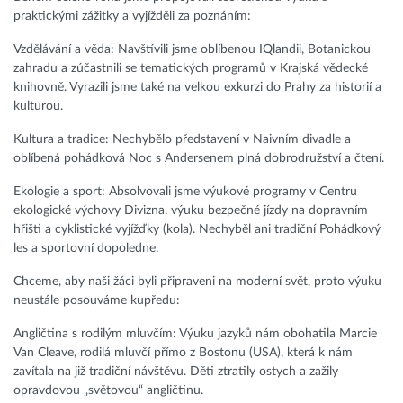
praktickými zážitky a vyjížděli za poznáním:
Vzdělávání a věda: Navštívili jsme oblíbenou IQlandii, Botanickou
zahradu a zúčastnili se tematických programů v Krajská vědecké
knihovně. Vyrazili jsme také na velkou exkurzi do Prahy za historií a
kulturou.
Kultura a tradice: Nechybělo představení v Naivním divadle a
oblíbená pohádková Noc s Andersenem plná dobrodružství a čtení.
Ekologie a sport: Absolvovali jsme výukové programy v Centru
ekologické výchovy Divizna, výuku bezpečné jízdy na dopravním
hřišti a cyklistické vyjížďky (kola). Nechyběl ani tradiční Pohádkový
les a sportovní dopoledne.
Chceme, aby naši žáci byli připraveni na moderní svět, proto výuku
neustále posouváme kupředu:
Angličtina s rodilým mluvčím: Výuku jazyků nám obohatila Marcie
Van Cleave, rodilá mluvčí přímo z Bostonu (USA), která k nám
zavítala na již tradiční návštěvu. Děti ztratily ostych a zažily
opravdovou „světovou“ angličtinu.