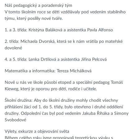
Náš pedagogický a poradenský tým
V tomto školním roce se děti vzdělávaly pod vedením stabilního
týmu, který posílily nové tváře.
1. a 3. třída: Kristýna Baláková a asistentka Pavla Alfonso
2. třída: Michaela Dvorská, která se k nám vrátila po mateřské
dovolené
4. a 5. třída: Lenka Drtilová a asistentka Jiřina Pelcová
Matematika a informatika: Tereza Michálková
Nově u nás ve škole působí etoped a speciální pedagog Tomáš
Kieweg, který je oporou pro děti, rodiče i učitele.
Školní družina: Aby do školní družiny mohly chodit všechny
přihlášení žáci od 1. do 5. třídy, bylo otevřeno i druhé oddělení
družiny. Odpolední čas byl pod vedením Jakuba Řiháka a Simony
Svobodové
Výlety, exkurze a objevování světa
Během celého roku jsme propojovali teoretickou výuku s