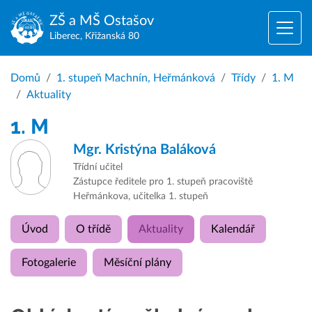
ZŠ a MŠ
Ostašov
Liberec, Křižanská 80
Domů
1. stupeň Machnín, Heřmánková
Třídy
1. M
Aktuality
1. M
Mgr.
Kristýna Baláková
Třídní učitel
Zástupce ředitele pro 1. stupeň pracoviště
Heřmánkova, učitelka 1. stupeň
Úvod
O třídě
Aktuality
Kalendář
Fotogalerie
Měsíční plány