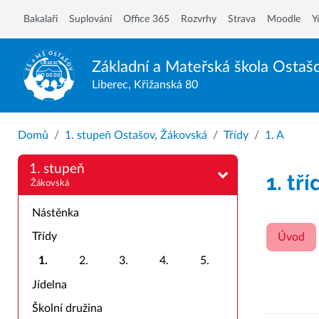
Bakalaři
Suplování
Office 365
Rozvrhy
Strava
Moodle
Y
Základní a Mateřská škola
Ostaš
Liberec, Křižanská 80
Domů
1. stupeň Ostašov, Žákovská
Třídy
1. A
1. stupeň
1. tří
Žákovská
Nástěnka
Třídy
Úvod
1.
2.
3.
4.
5.
Jídelna
Školní družina