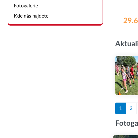
Fotogalerie
Kde nás najdete
29.6
Aktual
1
2
Fotoga