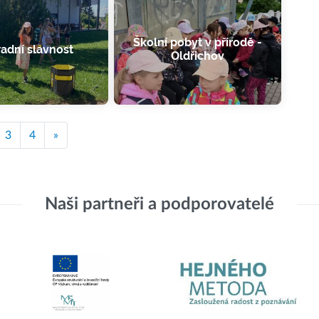
Školní pobyt v přírodě -
adní slavnost
Oldřichov
3
4
»
Naši partneři a podporovatelé