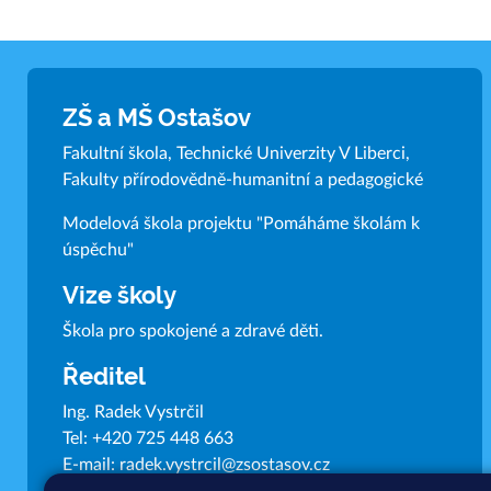
ZŠ a MŠ Ostašov
Fakultní škola, Technické Univerzity V Liberci,
Fakulty přírodovědně-humanitní a pedagogické
Modelová škola projektu "Pomáháme školám k
úspěchu"
Vize školy
Škola pro spokojené a zdravé děti.
Ředitel
Ing. Radek Vystrčil
Tel:
+420 725 448 663
E-mail:
radek.vystrcil@zsostasov.cz