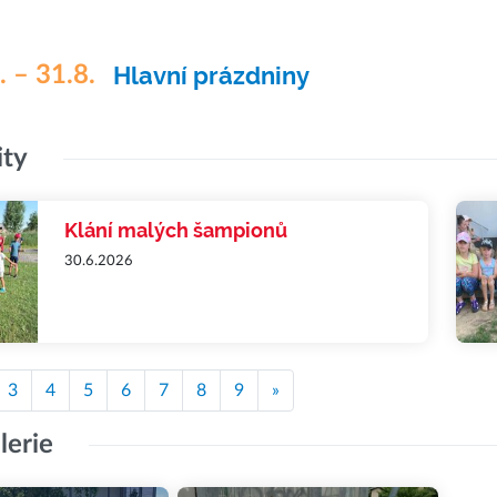
. – 31.8.
Hlavní prázdniny
ity
Klání malých šampionů
30.6.2026
3
4
5
6
7
8
9
»
lerie