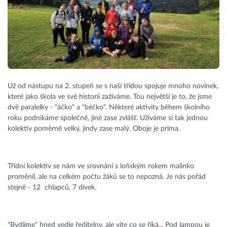
Už od nástupu na 2. stupeň se s naší třídou spojuje mnoho novinek,
které jako škola ve své historii zažíváme. Tou největší je to, že jsme
dvě paralelky - "áčko" a "béčko". Některé aktivity během školního
roku podnikáme společně, jiné zase zvlášť. Užíváme si tak jednou
kolektiv poměrně velký, jindy zase malý. Oboje je prima.
Třídní kolektiv se nám ve srovnání s loňským rokem malinko
proměnil, ale na celkém počtu žáků se to nepozná. Je nás pořád
stejně - 12 chlapců, 7 dívek.
"Bydlíme" hned vedle ředitelny, ale víte co se říká... Pod lampou je