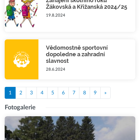
Zahájení školního roku
Žákovská a Křižanská 2024/25
19.8.2024
Vědomostně sportovní
dopoledne a zahradní
slavnost
28.6.2024
1
2
3
4
5
6
7
8
9
»
Fotogalerie