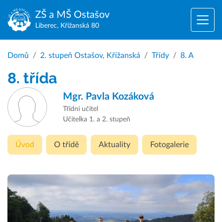
ZŠ a MŠ
Ostašov
Liberec, Křižanská 80
Domů
2. stupeň Ostašov, Křížanská
Třídy
8. A
8. třída
Mgr.
Pavla Kozáková
Třídní učitel
Učitelka 1. a 2. stupeň
Úvod
O třídě
Aktuality
Fotogalerie