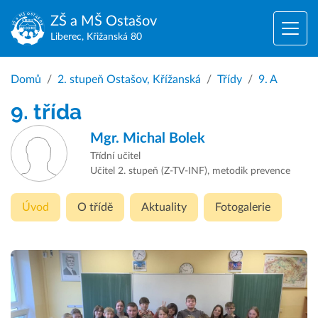
ZŠ a MŠ
Ostašov
Liberec, Křižanská 80
Domů
2. stupeň Ostašov, Křížanská
Třídy
9. A
9. třída
Mgr.
Michal Bolek
Třídní učitel
Učitel 2. stupeň (Z-TV-INF), metodik prevence
Úvod
O třídě
Aktuality
Fotogalerie