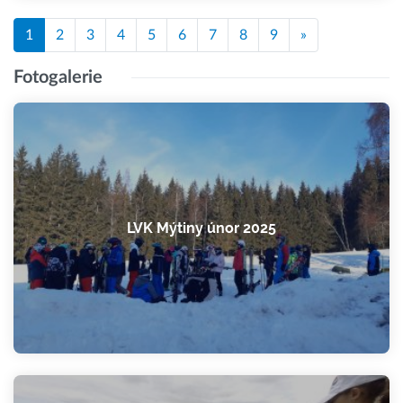
1
2
3
4
5
6
7
8
9
»
Fotogalerie
LVK Mýtiny únor 2025