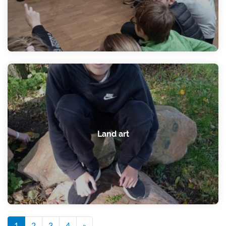
Land art
1
2
3
4
»