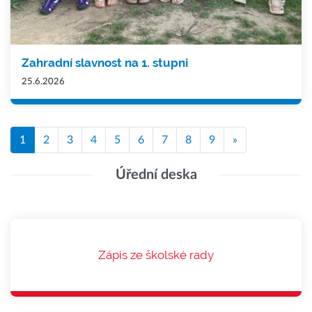
Zahradní slavnost na 1. stupni
25.6.2026
1
2
3
4
5
6
7
8
9
»
Úřední deska
Zápis ze školské rady