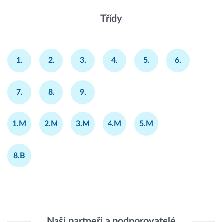
Třídy
1.
2.
3.
4.
5.
6.
7.
8.
9.
1.M
2.M
3.M
4.M
5.M
8.B
Naši partneři a podporovatelé