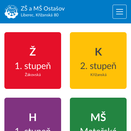
ZŠ a MŠ
Ostašov
Liberec, Křižanská 80
Ž
K
1. stupeň
2. stupeň
Žákovská
Křížanská
H
MŠ