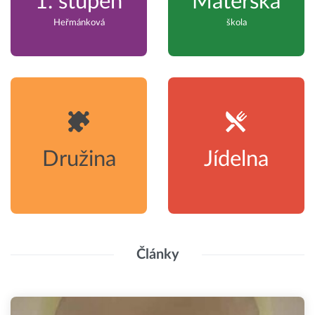
1. stupeň
Mateřská
Heřmánková
škola
Družina
Jídelna
Články