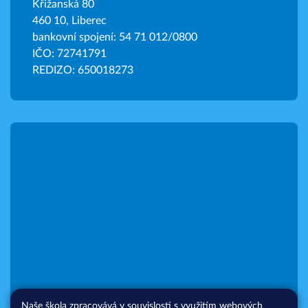
Křižanská 80
460 10, Liberec
bankovní spojení: 54 71 012/0800
IČO: 72741791
REDIZO: 650018273
Naše škola zpracovává v souvislosti s využitím webových