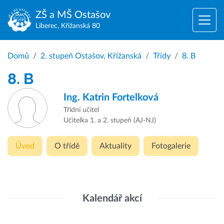
ZŠ a MŠ
Ostašov
Liberec, Křižanská 80
Domů
2. stupeň Ostašov, Křížanská
Třídy
8. B
8. B
Ing.
Katrin Fortelková
Třídní učitel
Učitelka 1. a 2. stupeň (AJ-NJ)
Úvod
O třídě
Aktuality
Fotogalerie
Kalendář akcí