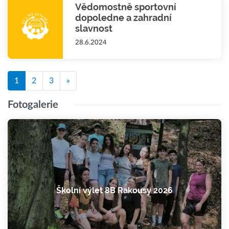
Vědomostně sportovní
dopoledne a zahradní
slavnost
28.6.2024
1
2
3
»
Fotogalerie
Školní výlet 8B Rakousy 2026